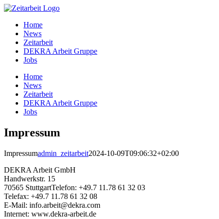
Zum
Inhalt
Home
springen
News
Zeit­ar­beit
DEKRA Arbeit Gruppe
Jobs
Home
News
Zeit­ar­beit
DEKRA Arbeit Gruppe
Jobs
Impres­sum
Impres­sum
admin_zeitarbeit
2024-10-09T09:06:32+02:00
DEKRA Arbeit GmbH
Hand­werk­str. 15
70565 Stutt­gart­Te­le­fon: +49.7 11.78 61 32 03
Tele­fax: +49.7 11.78 61 32 08
E‑Mail: info.arbeit@dekra.com
Inter­net: www.dekra-arbeit.de