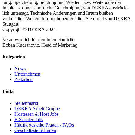
tung, Spei­che­rung, Sen­dung und Wie­der- bzw. Wei­ter­ga­be der
Inhal­te ist ohne schrift­li­che Geneh­mi­gung von DEKRA aus­drück­
lich unter­sagt. Tech­ni­sche Ände­run­gen und Irr­tum blei­ben
vorbehalten.Weitere Infor­ma­tio­nen erhal­ten Sie direkt von DEKRA,
Stuttgart.
Copy­right © DEKRA 2024
Ver­ant­wort­lich für den Inter­net­auf­tritt:
Boban Kudra­no­vic, Head of Marketing
Kate­go­rien
News
Unternehmen
Zeitarbeit
Links
Stel­len­markt
DEKRA Arbeit Gruppe
Hos­tes­sen & Host Jobs
E‑Scooter Jobs
Häu­fig gestell­te Fra­gen / FAQs
Geschäfts­stel­le finden