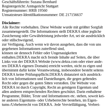
Geschäfts­füh­re­rin: Suz­a­na Bernhard
Regis­ter­ge­richt: Amts­ge­richt Stuttgart
Regis­ter­num­mer: HRB 19560
Umsatz­steu­er-Iden­ti­fi­ka­ti­ons­num­mer: DE 217156637
Dis­clai­mer:
Alle Rech­te vor­be­hal­ten. Die­se Web­site wur­de mit größ­ter Sorg­falt
zusam­men­ge­stellt. Die Infor­ma­tio­nen stellt DEKRA ohne jeg­li­che
Zusi­che­rung oder Gewähr­leis­tung jed­we­der Art, sei sie aus­drück­lich
oder stillschweigend,
zur Ver­fü­gung. Auch wenn wir davon aus­ge­hen, dass die von uns
gege­be­nen Infor­ma­tio­nen zutref­fend sind,
kön­nen sie den­noch Feh­ler oder Unge­nau­ig­kei­ten
enthalten.DEKRA macht sich frem­de Inhal­te auf Sei­ten, die über
Links von der DEKRA Web­site (www.dekra.com oder einer ande­
ren DEKRA eige­nen Domain) erreicht wer­den, nicht zu eigen und
über­nimmt dafür kei­ne Ver­ant­wor­tung, ins­be­son­de­re besteht sei­tens
DEKRA kei­ne Prüfungspflicht.DEKRA distan­ziert sich aus­drück­
lich von Infor­ma­tio­nen und Dar­stel­lun­gen, die gegen gel­ten­des
Recht oder gegen die guten Sit­ten ver­sto­ßen. Die Web­site von
DEKRA ist durch Copy­right, Recht an geis­ti­gem Eigen­tum und
allen ande­ren ent­spre­chen­den Rech­ten geschützt. Dar­in ent­hal­te­ne
Pro­gram­me, Bil­der, Tex­te und Infor­ma­tio­nen etc. ste­hen, soweit kei­
ne ande­ren Eigen­tums- oder Urhe­ber­rech­te bestehen, im Eigen­
tums-/Ur­he­ber­recht von DEKRA. Jede Ver­viel­fäl­ti­gung, Ver­brei­