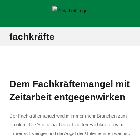
Zum
Inhalt
springen
fachkräfte
Dem Fach­kräf­te­man­gel mit
Zeit­ar­beit entgegenwirken
Der Fachkräftemangel wird in immer mehr Branchen zum
Problem. Die Suche nach qualifizierten Fachkräften wird
immer schwieriger und die Angst der Unternehmen wächst.