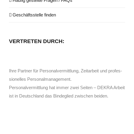
Häu­fig gestell­te Fra­gen / FAQs
Geschäfts­stel­le finden
VER­TRE­TEN DURCH:
Ihre Part­ner für Personal­vermittlung, Zeit­arbeit und pro­fes­
sio­nel­les Personalmanagement.
Per­so­nal­ver­mitt­lung hat immer zwei Sei­ten – DEKRA Arbeit
ist in Deutsch­land das Binde­glied zwi­schen beiden.