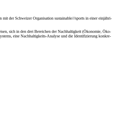
mit der Schwei­zer Orga­ni­sa­ti­on sustainable///sports in einer ein­jäh­ri­
wei­sen, sich in den drei Berei­chen der Nach­hal­tig­keit (Öko­no­mie, Öko­
tems, eine Nach­hal­tig­keits-Ana­ly­se und die Iden­ti­fi­zie­rung kon­kre­