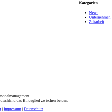
Kate­go­rien
News
Unternehmen
Zeitarbeit
s Personalmanagement.
eutsch­land das Binde­glied zwi­schen beiden.
t
|
Impressum
|
Datenschutz