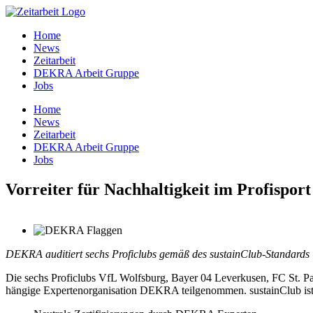
Zum
Inhalt
Home
springen
News
Zeit­ar­beit
DEKRA Arbeit Gruppe
Jobs
Home
News
Zeit­ar­beit
DEKRA Arbeit Gruppe
Jobs
Vor­rei­ter für Nach­hal­tig­keit im Profisport
DEKRA audi­tiert sechs Pro­fi­clubs gemäß des sustainClub-Standards
Die sechs Pro­fi­clubs VfL Wolfs­burg, Bay­er 04 Lever­ku­sen, FC St. Pau
hän­gi­ge Exper­ten­or­ga­ni­sa­ti­on DEKRA teil­ge­nom­men. sus­tain­Club is