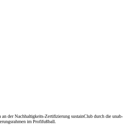
er Nach­hal­tig­keits-Zer­ti­fi­zie­rung sus­tain­Club durch die unab­
tie­rungs­rah­men im Profifußball.