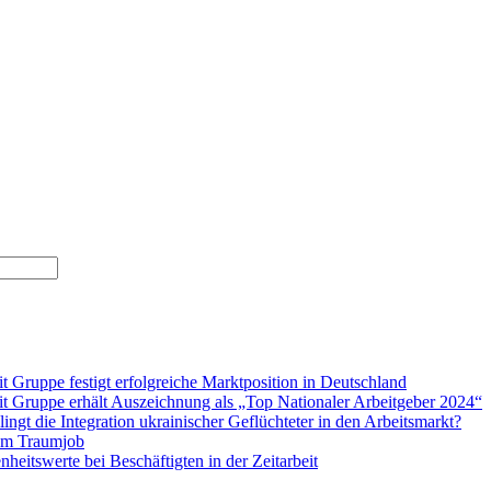
up­pe fes­tigt erfolg­rei­che Markt­po­si­ti­on in Deutschland
rup­pe erhält Aus­zeich­nung als „Top Natio­na­ler Arbeit­ge­ber 2024“
ingt die Inte­gra­ti­on ukrai­ni­scher Geflüch­te­ter in den Arbeitsmarkt?
em Traumjob
­heits­wer­te bei Beschäf­tig­ten in der Zeitarbeit