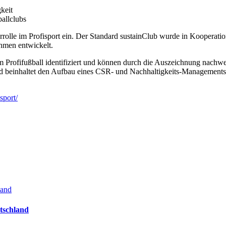
gkeit
ßballclubs
­le im Pro­fi­sport ein. Der Stan­dard sus­tain­Club wur­de in Koope­ra­ti­on 
eh­men entwickelt.
im Pro­fi­fuß­ball iden­ti­fi­ziert und kön­nen durch die Aus­zeich­nung nach­
rd beinhal­tet den Auf­bau eines CSR- und Nach­hal­tig­keits-Manage­ment­sys­
sport/
land
utschland