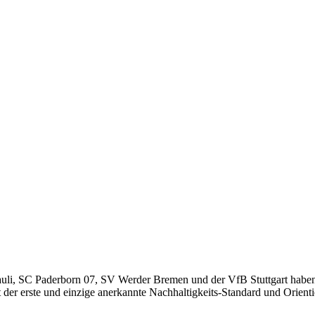
­li, SC Pader­born 07, SV Wer­der Bre­men und der VfB Stutt­gart haben an d
t der ers­te und ein­zi­ge aner­kann­te Nach­hal­tig­keits-Stan­dard und Ori­en­