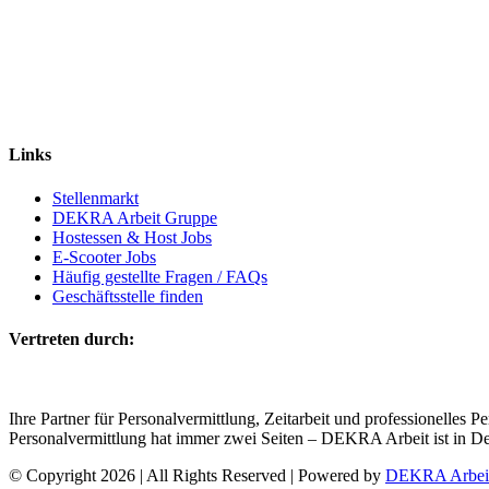
Links
Stel­len­markt
DEKRA Arbeit Gruppe
Hos­tes­sen & Host Jobs
E‑Scooter Jobs
Häu­fig gestell­te Fra­gen / FAQs
Geschäfts­stel­le finden
Ver­tre­ten durch:
Ihre Part­ner für Personal­vermittlung, Zeit­arbeit und pro­fes­sio­nel­le
Per­so­nal­ver­mitt­lung hat immer zwei Sei­ten – DEKRA Arbeit ist in D
© Copyright
2026 | All Rights Reserved | Powered by
DEKRA Arbei