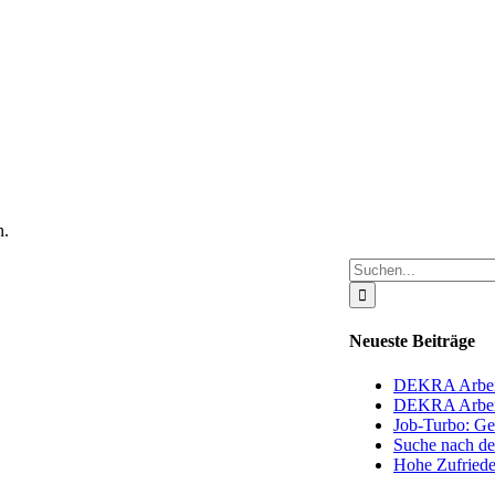
n.
Suche
nach:
Neu­es­te Beiträge
DEKRA Arbeit Gr
DEKRA Arbeit G
Job-Tur­bo: Gel
Suche nach d
Hohe Zufrie­den