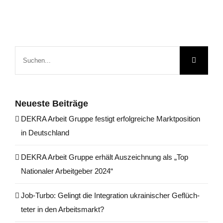
Suche
nach:
Neu­es­te Beiträge
DEKRA Arbeit Grup­pe fes­tigt erfolg­rei­che Markt­po­si­ti­on
in Deutschland
DEKRA Arbeit Grup­pe erhält Aus­zeich­nung als „Top
Natio­na­ler Arbeit­ge­ber 2024“
Job-Tur­bo: Gelingt die Inte­gra­ti­on ukrai­ni­scher Geflüch­
te­ter in den Arbeitsmarkt?