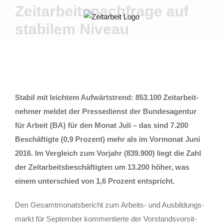
Zum
Zeit­ar­beits­nach­fra­ge auf
Inhalt
sta­bi­lem Niveau
springen
Sta­bil mit leich­tem Auf­wärts­trend: 853.100 Zeit­ar­beit­
neh­mer mel­det der Pres­se­dienst der Bun­des­agen­tur
für Arbeit (BA) für den Monat Juli – das sind 7.200
Beschäf­tig­te (0,9 Pro­zent) mehr als im Vor­mo­nat Juni
2016. Im Ver­gleich zum Vor­jahr (839.900) liegt die Zahl
der Zeit­ar­beits­be­schäf­tig­ten um 13.200 höher, was
einem unter­schied von 1,6 Pro­zent entspricht.
Den Gesamt­mo­nats­be­richt zum Arbeits- und Aus­bil­dungs­
markt für Sep­tem­ber kom­men­tier­te der Vor­stands­vor­sit­