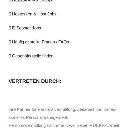
Hos­tes­sen & Host Jobs
E‑Scooter Jobs
Häu­fig gestell­te Fra­gen / FAQs
Geschäfts­stel­le finden
VER­TRE­TEN DURCH:
Ihre Part­ner für Personal­vermittlung, Zeit­arbeit und pro­fes­
sio­nel­les Personalmanagement.
Per­so­nal­ver­mitt­lung hat immer zwei Sei­ten – DEKRA Arbeit