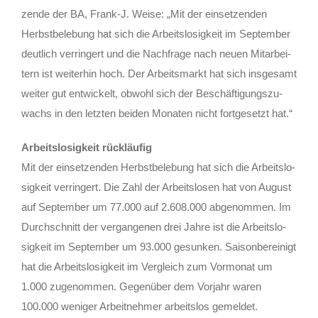
zen­de der BA, Frank‑J. Wei­se: „Mit der ein­set­zen­den
Herbst­be­le­bung hat sich die Arbeits­lo­sig­keit im Sep­tem­ber
deut­lich ver­rin­gert und die Nach­fra­ge nach neu­en Mit­ar­bei­
tern ist wei­ter­hin hoch. Der Arbeits­markt hat sich ins­ge­samt
wei­ter gut ent­wi­ckelt, obwohl sich der Beschäf­ti­gungs­zu­
wachs in den letz­ten bei­den Mona­ten nicht fort­ge­setzt hat.“
Arbeits­lo­sig­keit rückläufig
Mit der ein­set­zen­den Herbst­be­le­bung hat sich die Arbeits­lo­
sig­keit ver­rin­gert. Die Zahl der Arbeits­lo­sen hat von August
auf Sep­tem­ber um 77.000 auf 2.608.000 abge­nom­men. Im
Durch­schnitt der ver­gan­ge­nen drei Jah­re ist die Arbeits­lo­
sig­keit im Sep­tem­ber um 93.000 gesun­ken. Sai­son­be­rei­nigt
hat die Arbeits­lo­sig­keit im Ver­gleich zum Vor­mo­nat um
1.000 zuge­nom­men. Gegen­über dem Vor­jahr waren
100.000 weni­ger Arbeit­neh­mer arbeits­los gemeldet.