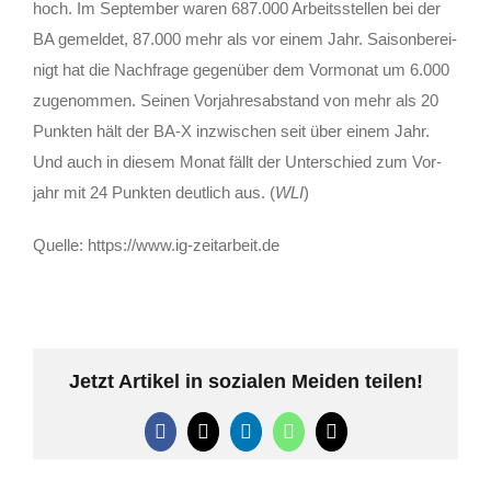
hoch. Im Sep­tem­ber waren 687.000 Arbeits­stel­len bei der
BA gemel­det, 87.000 mehr als vor einem Jahr. Sai­son­be­rei­
nigt hat die Nach­fra­ge gegen­über dem Vor­mo­nat um 6.000
zuge­nom­men. Sei­nen Vor­jah­res­ab­stand von mehr als 20
Punk­ten hält der BA‑X inzwi­schen seit über einem Jahr.
Und auch in die­sem Monat fällt der Unter­schied zum Vor­
jahr mit 24 Punk­ten deut­lich aus. (
WLI
)
Quel­le: https://www.ig-zeitarbeit.de
Jetzt Artikel in sozialen Meiden teilen!
Facebook
X
LinkedIn
WhatsApp
E-
Mail