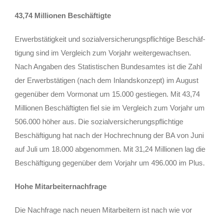
43,74 Mil­lio­nen Beschäftigte
Erwerbs­tä­tig­keit und sozi­al­ver­si­che­rungs­pflich­ti­ge Beschäf­
ti­gung sind im Ver­gleich zum Vor­jahr wei­ter­ge­wach­sen.
Nach Anga­ben des Sta­tis­ti­schen Bun­des­am­tes ist die Zahl
der Erwerbs­tä­ti­gen (nach dem Inlands­kon­zept) im August
gegen­über dem Vor­mo­nat um 15.000 gestie­gen. Mit 43,74
Mil­lio­nen Beschäf­tig­ten fiel sie im Ver­gleich zum Vor­jahr um
506.000 höher aus. Die sozi­al­ver­si­che­rungs­pflich­ti­ge
Beschäf­ti­gung hat nach der Hoch­rech­nung der BA von Juni
auf Juli um 18.000 abge­nom­men. Mit 31,24 Mil­lio­nen lag die
Beschäf­ti­gung gegen­über dem Vor­jahr um 496.000 im Plus.
Hohe Mit­ar­bei­ter­nach­fra­ge
Die Nach­fra­ge nach neu­en Mit­ar­bei­tern ist nach wie vor